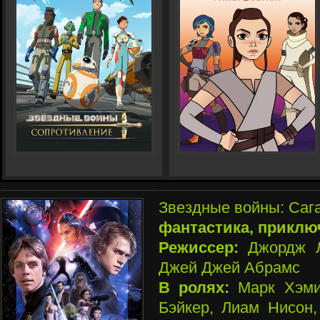
Звездные войны: Сага
фантастика, приклю
Режиссер:
Джордж Л
Джей Джей Абрамс
В ролях:
Марк Хэми
Бэйкер, Лиам Нисон,